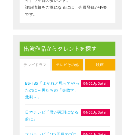
イ」で注目のタレント。
詳細情報をご覧になるには、会員登録が必要
です。
出演作品からタレントを探す
テレビドラマ
テレビその他
映画
BS-TBS「よかれと思ってやっ
04/02UpDate!!
たのに～男たちの「失敗学」
裁判～」
日本テレビ「君が死刑になる
04/02UpDate!!
前に」
フジテレビ「102回目のプロ
04/01UpDate!!