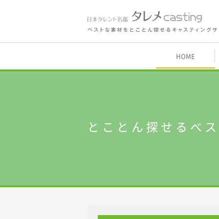
鑑 タレメcasting
HOME
内
とことん探せるベ