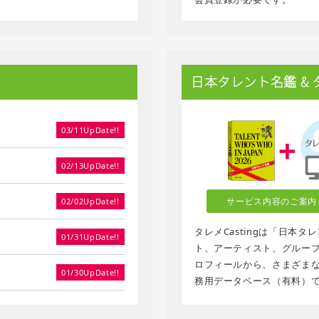
日本タレント名鑑 & タレ
03/11UpDate!!
02/13UpDate!!
サービス内容のご案内
02/02UpDate!!
タレメCastingは「日本
01/31UpDate!!
ト、アーティスト、グループ、
ロフィールから、さまざま
01/30UpDate!!
務用データベース（有料）