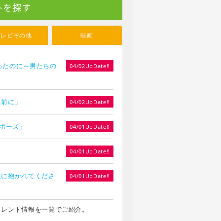
トを探す
テレビその他
映画
やったのに～男たちの
04/02UpDate!!
る前に」
04/02UpDate!!
ロポーズ」
04/01UpDate!!
」
04/01UpDate!!
夫に抱かれてくださ
04/01UpDate!!
タレント情報を一覧でご紹介。