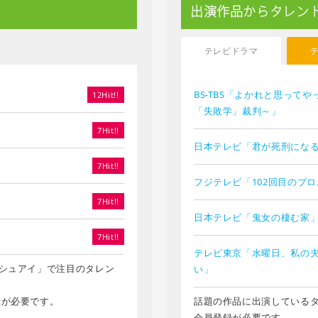
出演作品からタレン
テレビドラマ
BS-TBS「よかれと思って
12Hit!!
「失敗学」裁判～」
7Hit!!
日本テレビ「君が死刑にな
7Hit!!
フジテレビ「102回目のプ
7Hit!!
日本テレビ「鬼女の棲む家
7Hit!!
テレビ東京「水曜日、私の
シュアイ」で注目のタレン
い」
録が必要です。
話題の作品に出演している
会員登録が必要です。