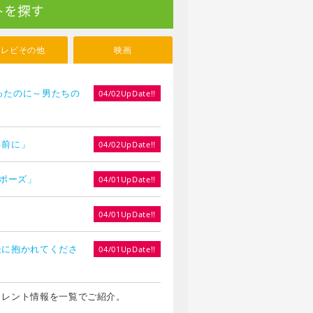
トを探す
テレビその他
映画
やったのに～男たちの
04/02UpDate!!
る前に」
04/02UpDate!!
ロポーズ」
04/01UpDate!!
」
04/01UpDate!!
夫に抱かれてくださ
04/01UpDate!!
タレント情報を一覧でご紹介。