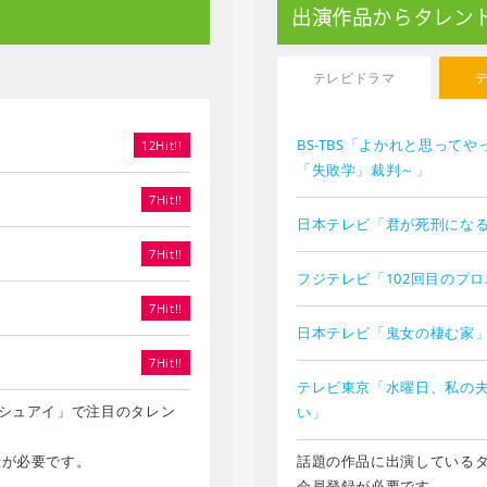
出演作品からタレン
テレビドラマ
BS-TBS「よかれと思って
12Hit!!
「失敗学」裁判～」
7Hit!!
日本テレビ「君が死刑にな
7Hit!!
フジテレビ「102回目のプ
7Hit!!
日本テレビ「鬼女の棲む家
7Hit!!
テレビ東京「水曜日、私の
シュアイ」で注目のタレン
い」
録が必要です。
話題の作品に出演している
会員登録が必要です。