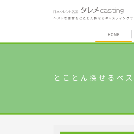
鑑 タレメcasting
HOME
内
とことん探せるベ