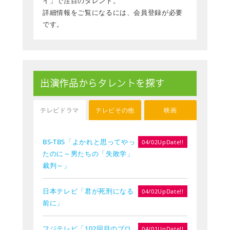
イ」で注目のタレント。
詳細情報をご覧になるには、会員登録が必要
です。
出演作品からタレントを探す
テレビドラマ
テレビその他
映画
BS-TBS「よかれと思ってやっ
04/02UpDate!!
たのに～男たちの「失敗学」
裁判～」
日本テレビ「君が死刑になる
04/02UpDate!!
前に」
フジテレビ「102回目のプロ
04/01UpDate!!