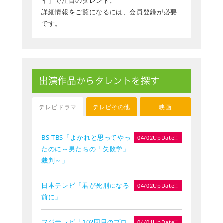
イ」で注目のタレント。
詳細情報をご覧になるには、会員登録が必要
です。
出演作品からタレントを探す
テレビドラマ
テレビその他
映画
BS-TBS「よかれと思ってやっ
04/02UpDate!!
たのに～男たちの「失敗学」
裁判～」
日本テレビ「君が死刑になる
04/02UpDate!!
前に」
フジテレビ「102回目のプロ
04/01UpDate!!