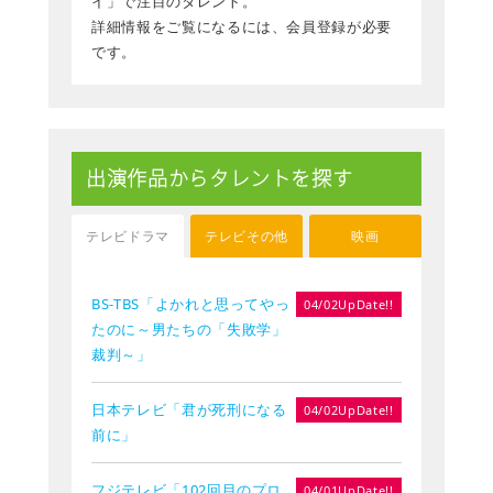
イ」で注目のタレント。
詳細情報をご覧になるには、会員登録が必要
です。
出演作品からタレントを探す
テレビドラマ
テレビその他
映画
BS-TBS「よかれと思ってやっ
04/02UpDate!!
たのに～男たちの「失敗学」
裁判～」
日本テレビ「君が死刑になる
04/02UpDate!!
前に」
フジテレビ「102回目のプロ
04/01UpDate!!