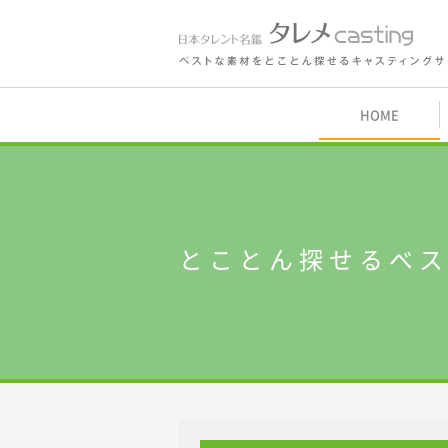
鑑 タレメcasting
HOME
内
とことん探せるベ