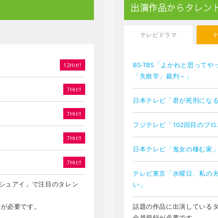
出演作品からタレン
テレビドラマ
BS-TBS「よかれと思って
12Hit!!
「失敗学」裁判～」
7Hit!!
日本テレビ「君が死刑にな
7Hit!!
フジテレビ「102回目のプ
7Hit!!
日本テレビ「鬼女の棲む家
7Hit!!
テレビ東京「水曜日、私の
シュアイ」で注目のタレン
い」
録が必要です。
話題の作品に出演している
会員登録が必要です。