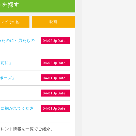
トを探す
テレビその他
映画
やったのに～男たちの
04/02UpDate!!
る前に」
04/02UpDate!!
ロポーズ」
04/01UpDate!!
」
04/01UpDate!!
夫に抱かれてくださ
04/01UpDate!!
タレント情報を一覧でご紹介。