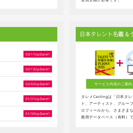
日本タレント名鑑 & タレ
03/11UpDate!!
02/13UpDate!!
サービス内容のご案内
02/02UpDate!!
タレメCastingは「日本
01/31UpDate!!
ト、アーティスト、グループ、
ロフィールから、さまざま
01/30UpDate!!
務用データベース（有料）