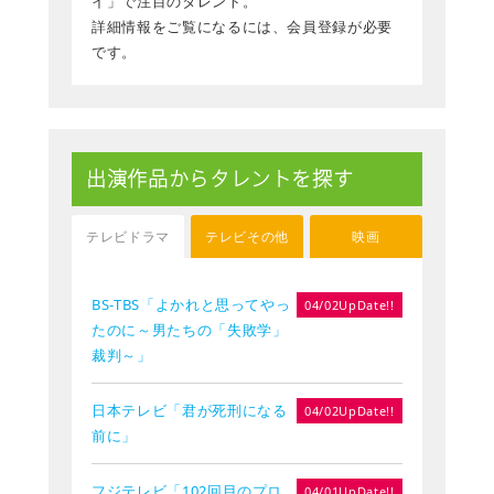
イ」で注目のタレント。
詳細情報をご覧になるには、会員登録が必要
です。
出演作品からタレントを探す
テレビドラマ
テレビその他
映画
BS-TBS「よかれと思ってやっ
04/02UpDate!!
たのに～男たちの「失敗学」
裁判～」
日本テレビ「君が死刑になる
04/02UpDate!!
前に」
フジテレビ「102回目のプロ
04/01UpDate!!