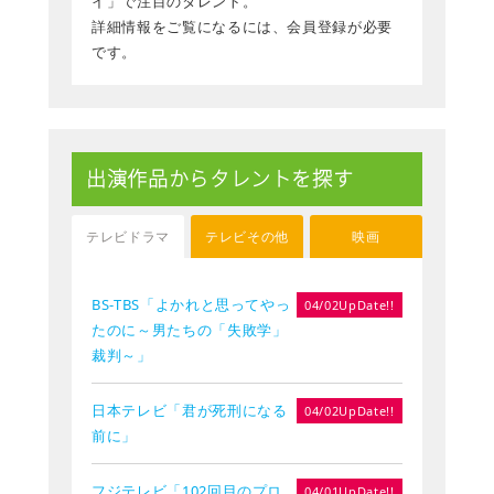
イ」で注目のタレント。
詳細情報をご覧になるには、会員登録が必要
です。
出演作品からタレントを探す
テレビドラマ
テレビその他
映画
BS-TBS「よかれと思ってやっ
04/02UpDate!!
たのに～男たちの「失敗学」
裁判～」
日本テレビ「君が死刑になる
04/02UpDate!!
前に」
フジテレビ「102回目のプロ
04/01UpDate!!